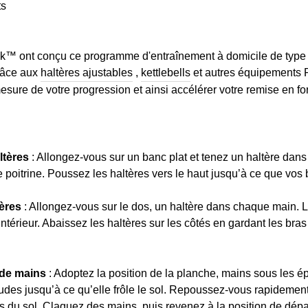
ts
ck™ ont conçu ce programme d'entraînement à domicile de type 
râce aux
haltères ajustables
,
kettlebells
et autres équipements 
esure de votre progression et ainsi accélérer votre remise en fo
ltères
: Allongez-vous sur un banc plat et tenez un haltère dan
e poitrine. Poussez les haltères vers le haut jusqu’à ce que vos
ères
: Allongez-vous sur le dos, un haltère dans chaque main. 
’intérieur. Abaissez les haltères sur les côtés en gardant les br
de mains
: Adoptez la position de la planche, mains sous les é
coudes jusqu’à ce qu’elle frôle le sol. Repoussez-vous rapideme
ps du sol. Claquez des mains, puis revenez à la position de dépar