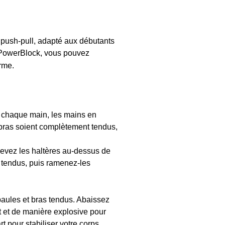
push-pull, adapté aux débutants
PowerBlock, vous pouvez
rme.
s chaque main, les mains en
 bras soient complètement tendus,
Levez les haltères au-dessus de
as tendus, puis ramenez-les
paules et bras tendus. Abaissez
nt et de manière explosive pour
t pour stabiliser votre corps.