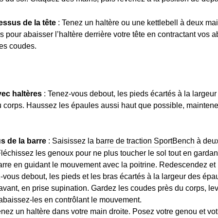
essus de la tête
: Tenez un haltère ou une kettlebell à deux mai
 pour abaisser l’haltère derrière votre tête en contractant vos 
les coudes.
ec haltères
: Tenez-vous debout, les pieds écartés à la largeur
 corps. Haussez les épaules aussi haut que possible, maintene
 de la barre
: Saisissez la
barre de traction SportBench
à deux
léchissez les genoux pour ne plus toucher le sol tout en gardant 
barre en guidant le mouvement avec la poitrine. Redescendez et 
-vous debout, les pieds et les bras écartés à la largeur des épa
vant, en prise supination. Gardez les coudes près du corps, le
abaissez-les en contrôlant le mouvement.
enez un haltère dans votre main droite. Posez votre genou et v