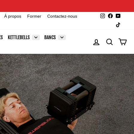
Instagram
Facebook
YouTu
À propos
Former
Contactez-nous
TikTok
ES
KETTLEBELLS
BANCS
SE CONNECTER
RECHERCHE
PAN