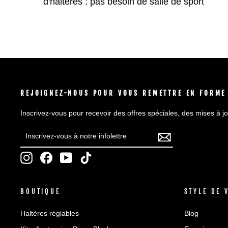
d'haltères : pas besoin de salle de sport
REJOIGNEZ-NOUS POUR VOUS REMETTRE EN FORME
Inscrivez-vous pour recevoir des offres spéciales, des mises à jo
INSCRIVEZ-
S'INSCRIRE
VOUS
À
Instagram
Facebook
YouTube
TikTok
NOTRE
INFOLETTRE
BOUTIQUE
STYLE DE 
Haltères réglables
Blog