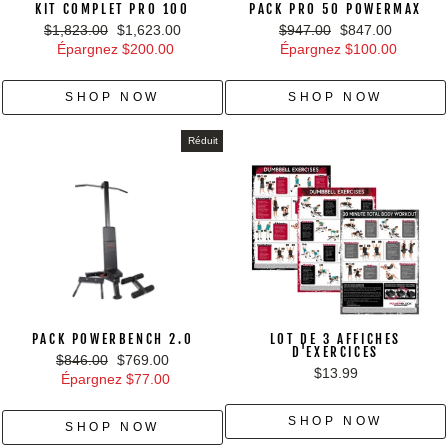
KIT COMPLET PRO 100
PACK PRO 50 POWERMAX
Prix
Prix
Prix
Prix
$1,823.00
$1,623.00
$947.00
$847.00
régulier
réduit
régulier
réduit
Épargnez $200.00
Épargnez $100.00
SHOP NOW
SHOP NOW
Réduit
PACK POWERBENCH 2.0
LOT DE 3 AFFICHES
D'EXERCICES
Prix
Prix
$846.00
$769.00
$13.99
régulier
réduit
Épargnez $77.00
SHOP NOW
SHOP NOW