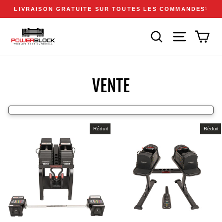
Passer
Accessibility
Announcements
LIVRAISON GRATUITE SUR TOUTES LES COMMANDES
1
au
Statement
Diaporama
contenu
Pause
RECHERCHER
NAVIGATION
PAN
VENTE
Réduit
Réduit