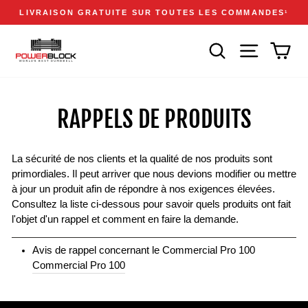
Passer
Accessibility
Announcements
LIVRAISON GRATUITE SUR TOUTES LES COMMANDES
1
au
Statement
Diaporama
contenu
Pause
RECHERCHER
NAVIGATION
PAN
RAPPELS DE PRODUITS
La sécurité de nos clients et la qualité de nos produits sont
primordiales. Il peut arriver que nous devions modifier ou mettre
à jour un produit afin de répondre à nos exigences élevées.
Consultez la liste ci-dessous pour savoir quels produits ont fait
l'objet d'un rappel et comment en faire la demande.
Avis de rappel concernant le Commercial Pro 100
Commercial Pro 100