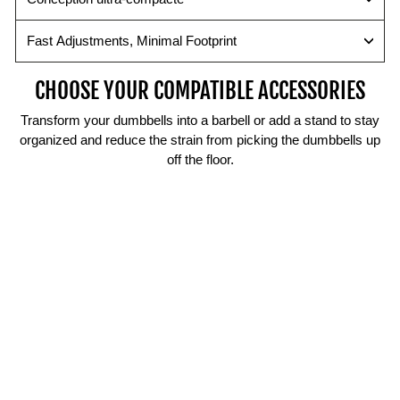
en
identification
sécurisée.
améliorant
facile
l'ergonomie.
du
Fast Adjustments, Minimal Footprint
poids.
CHOOSE YOUR COMPATIBLE ACCESSORIES
Transform your dumbbells into a barbell or add a stand to stay
organized and reduce the strain from picking the dumbbells up
off the floor.
S
P
O
R
SHOP
T
2
NOW
4
$219.00