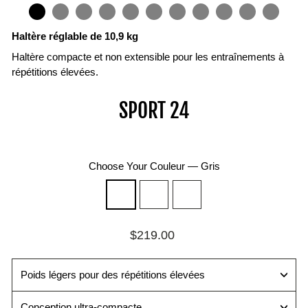
IN
ON
IMAGE
Haltère réglable de 10,9 kg
Haltère compacte et non extensible pour les entraînements à
répétitions élevées.
Poignée
Rails
Broche
Plaques
SPORT 24
TPR
de
de
Les
sélection
poids
La
bandes
surface
de
Changez
Les
intérieure
couleur
de
plaques
Choose Your Couleur
—
Gris
à
correspondent
poids
d'acier
courant
au
rapidement
soudées
d'air
tableau
et
assurent
ouvert
des
facilement
un
Prix
maximise
poids
grâce
fonctionnement
$219.00
régulier
l'amplitude
des
à
fluide
des
poignées
la
et
Poids légers pour des répétitions élevées
mouvements
pour
goupille
silencieux.
tout
une
magnétique
Conception ultra-compacte