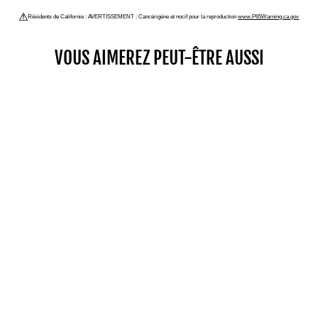
Résidents de Californie : AVERTISSEMENT : Cancérigène et nocif pour la reproduction
www.P65Warning.ca.gov
VOUS AIMEREZ PEUT-ÊTRE AUSSI
SPORT 24
$219.00
SHOP NOW