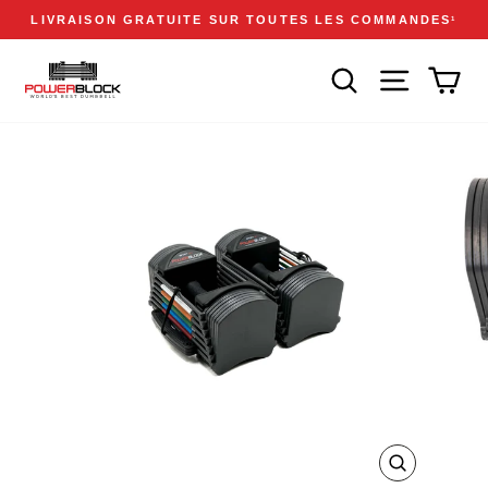
Passer
Accessibility
Announcements
LIVRAISON GRATUITE SUR TOUTES LES COMMANDES
1
au
Statement
Diaporama
contenu
Pause
RECHERCHER
NAVIGATION
PAN
ZOOM