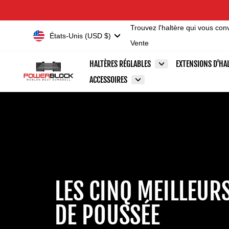
Passer
Accessibility
au
Statement
Trouvez l'haltère qui vous con
contenu
Devise
États-Unis (USD $)
Vente
HALTÈRES RÉGLABLES
EXTENSIONS D'HA
ACCESSOIRES
LES CINQ MEILLEUR
DE POUSSÉE