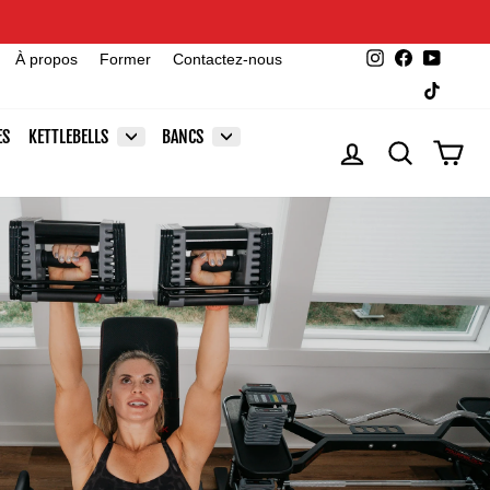
Instagram
Facebook
YouTu
À propos
Former
Contactez-nous
TikTok
ES
KETTLEBELLS
BANCS
SE CONNECTER
RECHERCHE
PAN