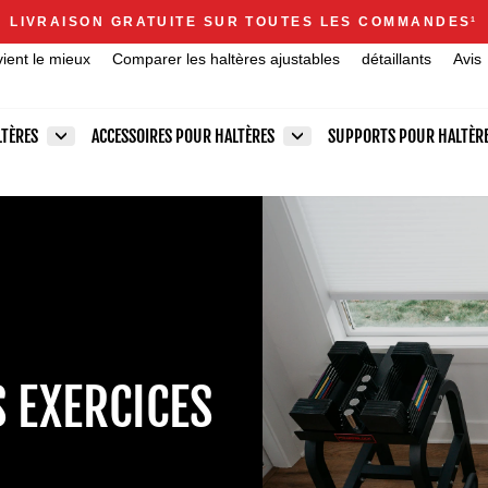
Announcements
LIVRAISON GRATUITE SUR TOUTES LES COMMANDES
1
Diaporama
vient le mieux
Comparer les haltères ajustables
détaillants
Avis
Pause
LTÈRES
ACCESSOIRES POUR HALTÈRES
SUPPORTS POUR HALTÈR
S EXERCICES