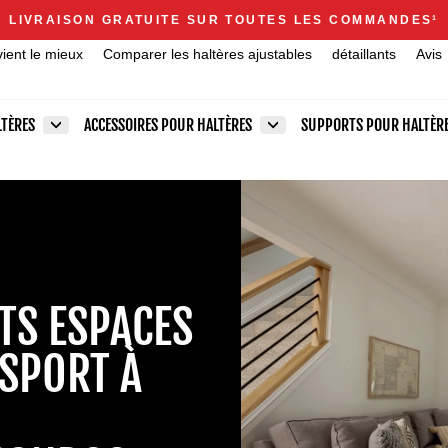
Announcements
LIVRAISON GRATUITE SUR TOUTES LES COMMANDES
1
Diaporama
vient le mieux
Comparer les haltères ajustables
détaillants
Avis
Pause
LTÈRES
ACCESSOIRES POUR HALTÈRES
SUPPORTS POUR HALTÈR
ITS ESPACES
 SPORT À