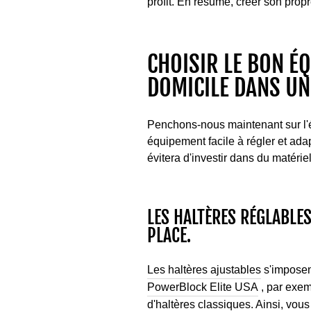
profit. En résumé, créer son pro
CHOISIR LE BON É
DOMICILE DANS UN
Penchons-nous maintenant sur l'é
équipement facile à régler et ad
évitera d'investir dans du matéri
LES HALTÈRES RÉGLABLE
PLACE.
Les haltères ajustables
s'imposen
PowerBlock Elite USA
, par exem
d'haltères classiques. Ainsi, vou