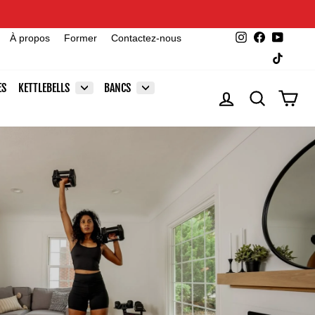
Instagram
Facebook
YouTu
À propos
Former
Contactez-nous
TikTok
ES
KETTLEBELLS
BANCS
SE CONNECTER
RECHERCHE
PAN