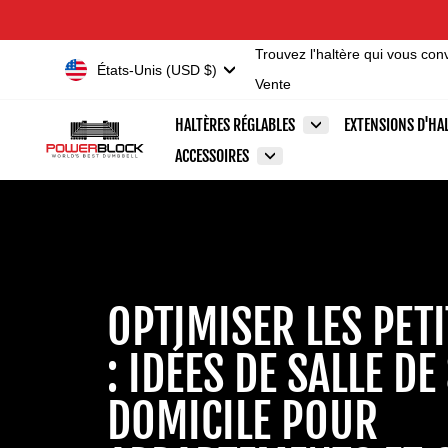
Passer
Accessibility
au
Statement
Trouvez l'haltère qui vous con
contenu
Devise
États-Unis (USD $)
Vente
HALTÈRES RÉGLABLES
EXTENSIONS D'HA
ACCESSOIRES
OPTIMISER LES PET
: IDÉES DE SALLE DE
DOMICILE POUR