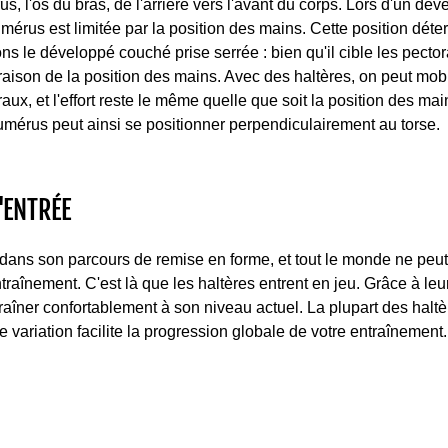
s, l'os du bras, de l'arrière vers l'avant du corps. Lors d'un dé
mérus est limitée par la position des mains. Cette position dét
ons le développé couché prise serrée : bien qu'il cible les pecto
raison de la position des mains. Avec des haltères, on peut mobil
x, et l'effort reste le même quelle que soit la position des mains
umérus peut ainsi se positionner perpendiculairement au torse.
'ENTRÉE
ns son parcours de remise en forme, et tout le monde ne peu
entraînement. C'est là que les haltères entrent en jeu. Grâce à le
aîner confortablement à son niveau actuel. La plupart des haltè
te variation facilite la progression globale de votre entraînement.