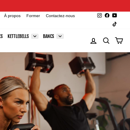
Instagram
Facebook
YouTu
À propos
Former
Contactez-nous
TikTok
ES
KETTLEBELLS
BANCS
SE CONNECTER
RECHERCHE
PAN