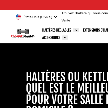
Passer
Accessibility
au
Statement
Trouvez l'haltère qui vous con
contenu
Devise
États-Unis (USD $)
Vente
HALTÈRES RÉGLABLES
EXTENSIONS D'HA
ACCESSOIRES
HALTÈRES OU KETTLE
QUEL EST LE MEILLE
POUR VOTRE SALLE 