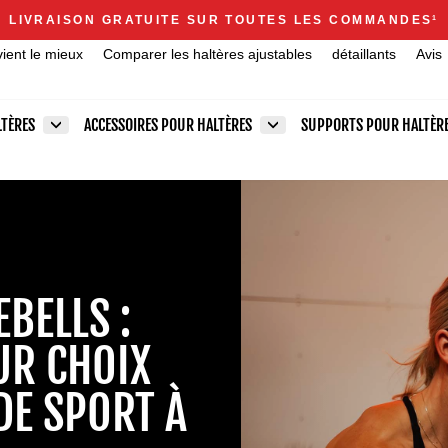
Announcements
LIVRAISON GRATUITE SUR TOUTES LES COMMANDES
1
Diaporama
vient le mieux
Comparer les haltères ajustables
détaillants
Avis
Pause
LTÈRES
ACCESSOIRES POUR HALTÈRES
SUPPORTS POUR HALTÈR
BELLS :
UR CHOIX
DE SPORT À