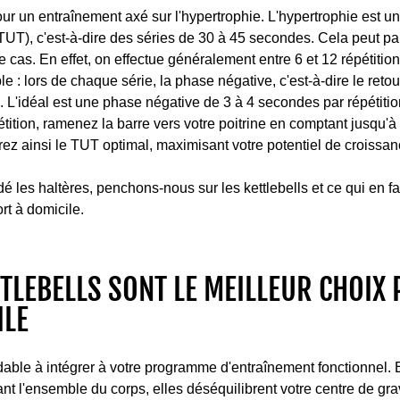
 pour un entraînement axé sur l'hypertrophie. L'hypertrophie est
(TUT), c'est-à-dire des séries de 30 à 45 secondes. Cela peut pa
e cas. En effet, on effectue généralement entre 6 et 12 répétitions
: lors de chaque série, la phase négative, c'est-à-dire le retour
lée. L'idéal est une phase négative de 3 à 4 secondes par répéti
tition, ramenez la barre vers votre poitrine en comptant jusqu'à 
ez ainsi le TUT optimal, maximisant votre potentiel de croissa
les haltères, penchons-nous sur les kettlebells et ce qui en fai
rt à domicile.
TLEBELLS SONT LE MEILLEUR CHOIX 
ILE
idable à intégrer à votre programme d'entraînement fonctionnel. 
 l'ensemble du corps, elles déséquilibrent votre centre de gravi