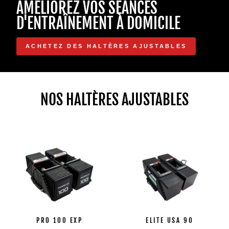
AMÉLIOREZ VOS SÉANCES
athlètes
masculins
D'ENTRAÎNEMENT À DOMICILE
et
féminins
ACHETEZ DES HALTÈRES AJUSTABLES
utilisent
différents
haltères
ajustables
PowerBlock
NOS HALTÈRES AJUSTABLES
dans
une
salle
de
sport
à
domicile.
Ils
font
glisser
les
PRO 100 EXP
ELITE USA 90