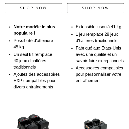
goupilles
de
SHOP NOW
SHOP NOW
sélection,
ajustent
les
Notre modèle le plus
Extensible jusqu'à 41 kg
poids
populaire !
1 jeu remplace 28 jeux
et
Possibilité d'atteindre
d'haltères traditionnels
effectuent
45 kg
Fabriqué aux États-Unis
différents
Un seul kit remplace
avec une qualité et un
mouvements.
40 jeux d'haltères
savoir-faire exceptionnels
Les
traditionnels
Accessoires compatibles
athlètes
Ajoutez des accessoires
pour personnaliser votre
démontrent
EXP compatibles pour
entraînement
comment
divers entraînements
ils
peuvent
réaliser
de
multiples
levées
et