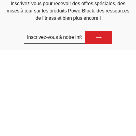
Inscrivez-vous pour recevoir des offres spéciales, des
mises à jour sur les produits PowerBlock, des ressources
de fitness et bien plus encore !
INSCRIVEZ-
S'INSCRIRE
VOUS
À
NOTRE
REJOIGNEZ-NOUS POUR VOUS REMETTRE EN FORME
INFOLETTRE
BOUTIQUE
STYLE DE VIE
SOUTIEN
INFORMATIONS SUR L'ENTREPRISE
POWERBLOCK, INC.