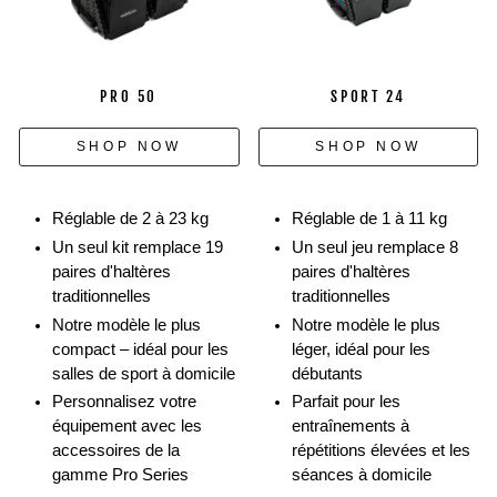
mouvements
avec
l'écosystème
PowerBlock
PRO 50
SPORT 24
en
utilisant
SHOP NOW
SHOP NOW
des
barres,
des
Réglable de 2 à 23 kg
Réglable de 1 à 11 kg
supports
Un seul kit remplace 19
Un seul jeu remplace 8
et
paires d'haltères
paires d'haltères
des
traditionnelles
traditionnelles
kettlebells.
Notre modèle le plus
Notre modèle le plus
compact – idéal pour les
léger, idéal pour les
salles de sport à domicile
débutants
Personnalisez votre
Parfait pour les
équipement avec les
entraînements à
accessoires de la
répétitions élevées et les
gamme Pro Series
séances à domicile