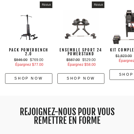
Réduit
Réduit
PACK POWERBENCH
ENSEMBLE SPORT 24
KIT COMPL
2.0
POWERSTAND
Prix
$1,823.00
Prix
Prix
Prix
Prix
$846.00
$769.00
$587.00
$529.00
régulier
Épargnez
régulier
réduit
régulier
réduit
Épargnez $77.00
Épargnez $58.00
SHOP
SHOP NOW
SHOP NOW
REJOIGNEZ-NOUS POUR VOUS
REMETTRE EN FORME