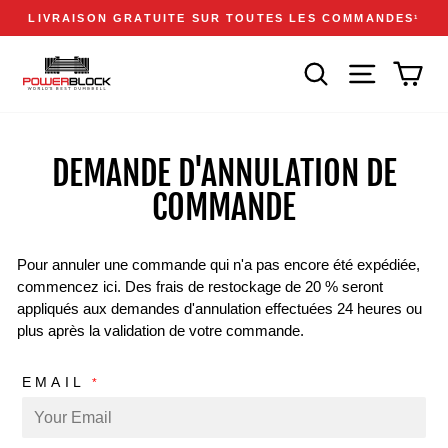
Passer
Accessibility
Announcements
LIVRAISON GRATUITE SUR TOUTES LES COMMANDES
1
au
Statement
Diaporama
contenu
Pause
RECHERCHER
NAVIGATION
PAN
DEMANDE D'ANNULATION DE
COMMANDE
Pour annuler une commande qui n'a pas encore été expédiée,
commencez ici. Des frais de restockage de 20 % seront
appliqués aux demandes d'annulation effectuées 24 heures ou
plus après la validation de votre commande.
EMAIL
*