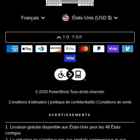
Devise
Langue
États-Unis (USD $)
Français
TO TOP
© 2026 PowerBlock Tous droits réservés.
Conditions d'utilisation
|
politique de confidentialité
|
Conditions de vente
AVERTISSEMENTS
1. Livraison gratuite disponible aux États-Unis pour les 48 États
contigus.
↩
2. La réduction ne s'applique pas aux produits commerciaux ni aux