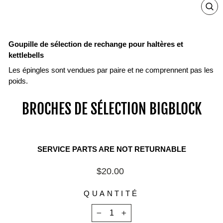
ZO
IN
ON
IM
Goupille de sélection de rechange pour haltères et
kettlebells
Les épingles sont vendues par paire et ne comprennent pas les
poids.
BROCHES DE SÉLECTION BIGBLOCK
SERVICE PARTS ARE NOT RETURNABLE
Prix
$20.00
régulier
QUANTITÉ
−
+