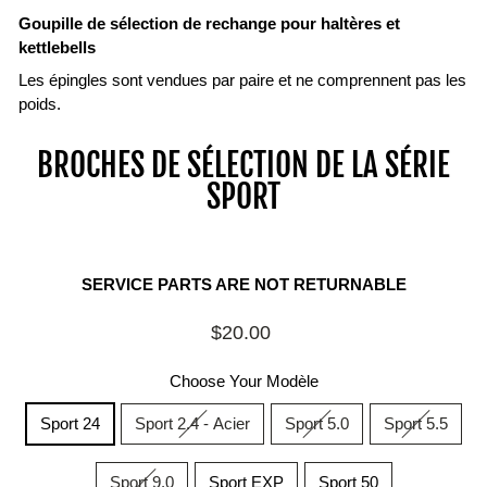
Goupille de sélection de rechange pour haltères et
kettlebells
Les épingles sont vendues par paire et ne comprennent pas les
poids.
BROCHES DE SÉLECTION DE LA SÉRIE
SPORT
SERVICE PARTS ARE NOT RETURNABLE
Prix
$20.00
régulier
Choose Your Modèle
Sport 24
Sport 2.4 - Acier
Sport 5.0
Sport 5.5
Sport 9.0
Sport EXP
Sport 50