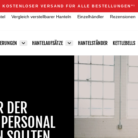
Announcements
KOSTENLOSER VERSAND FÜR ALLE BESTELLUNGEN*
1
Pause
tel
Vergleich verstellbarer Hanteln
Einzelhändler
Rezensionen
Diashow
TERUNGEN
HANTELAUFSÄTZE
HANTELSTÄNDER
KETTLEBELLS
R DER
 PERSONAL
N SOLLTEN