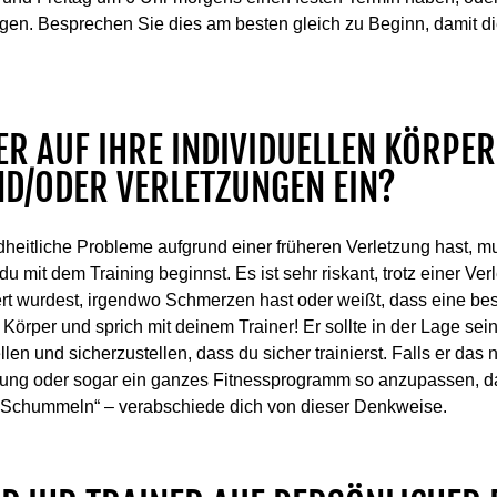
en. Besprechen Sie dies am besten gleich zu Beginn, damit die
NER AUF IHRE INDIVIDUELLEN KÖRPE
ND/ODER VERLETZUNGEN EIN?
dheitliche Probleme aufgrund einer früheren Verletzung hast, 
du mit dem Training beginnst. Es ist sehr riskant, trotz einer Ver
ert wurdest, irgendwo Schmerzen hast oder weißt, dass eine 
Körper und sprich mit deinem Trainer! Er sollte in der Lage sein
 und sicherzustellen, dass du sicher trainierst. Falls er das ni
ung oder sogar ein ganzes Fitnessprogramm so anzupassen, das
er „Schummeln“ – verabschiede dich von dieser Denkweise.