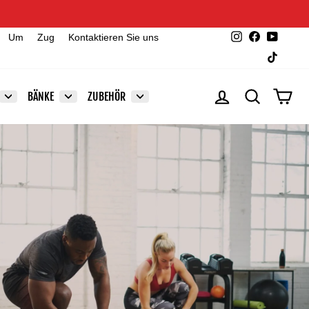
Instagram
Facebook
YouTu
Um
Zug
Kontaktieren Sie uns
TikTok
EINLOGGEN
SUCHE
EIN
BÄNKE
ZUBEHÖR