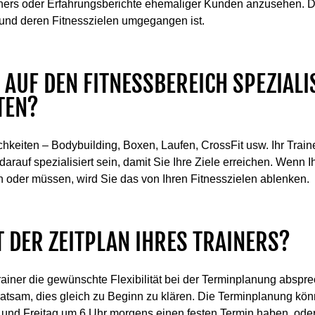
iners oder Erfahrungsberichte ehemaliger Kunden anzusehen. Da
 und deren Fitnesszielen umgegangen ist.
R AUF DEN FITNESSBEREICH SPEZIALIS
TEN?
hkeiten – Bodybuilding, Boxen, Laufen, CrossFit usw. Ihr Traine
arauf spezialisiert sein, damit Sie Ihre Ziele erreichen. Wenn Ih
n oder müssen, wird Sie das von Ihren Fitnesszielen ablenken.
ST DER ZEITPLAN IHRES TRAINERS?
Trainer die gewünschte Flexibilität bei der Terminplanung abspr
s ratsam, dies gleich zu Beginn zu klären. Die Terminplanung kö
 und Freitag um 6 Uhr morgens einen festen Termin haben, od