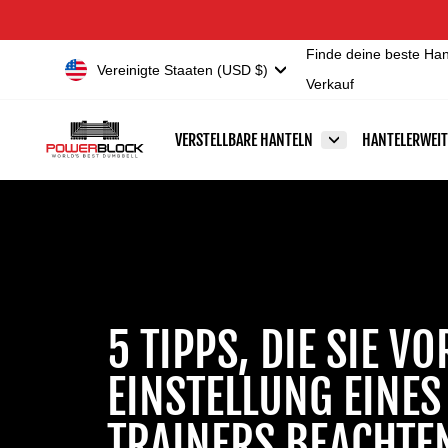
Direkt
Erklärung
zum
zur
Finde deine beste Han
Inhalt
Barrierefreiheit
Währung
Vereinigte Staaten (USD $)
Verkauf
VERSTELLBARE HANTELN
HANTELERWEI
5 TIPPS, DIE SIE VO
EINSTELLUNG EINES
TRAINERS BEACHTE