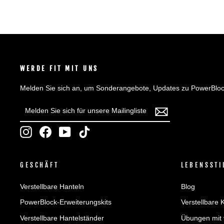
WERDE FIT MIT UNS
Melden Sie sich an, um Sonderangebote, Updates zu PowerBloc
MELDEN
ABONNIEREN
SIE
SICH
Instagram
Facebook
YouTube
TikTok
FÜR
UNSERE
MAILINGLISTE
GESCHÄFT
LEBENSSTI
AN
Verstellbare Hanteln
Blog
PowerBlock-Erweiterungskits
Verstellbare 
Verstellbare Hantelständer
Übungen mit 