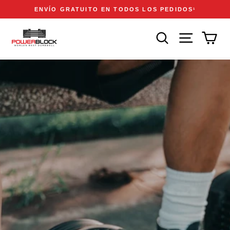
Ir
Accessibility
Announcements
ENVÍO GRATUITO EN TODOS LOS PEDIDOS
1
directamente
Statement
diapositivas
al
pausa
BUSCAR
NAVEGACIÓN
CAR
contenido