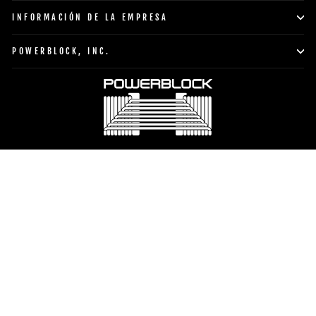
INFORMACIÓN DE LA EMPRESA
POWERBLOCK, INC.
Moneda
Idioma
Estados Unidos (USD $)
Español
TO TOP