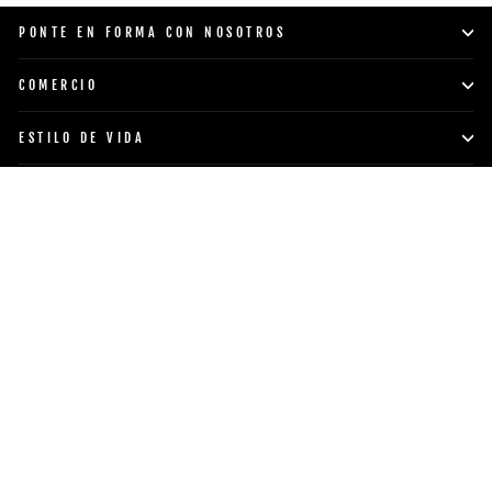
PONTE EN FORMA CON NOSOTROS
COMERCIO
ESTILO DE VIDA
APOYO
INFORMACIÓN DE LA EMPRESA
POWERBLOCK, INC.
Moneda
Idioma
Estados Unidos (USD $)
Español