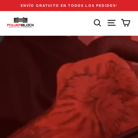
Ir
Accessibility
Announcements
ENVÍO GRATUITO EN TODOS LOS PEDIDOS
1
directamente
Statement
diapositivas
al
pausa
BUSCAR
NAVEGACIÓN
CAR
contenido