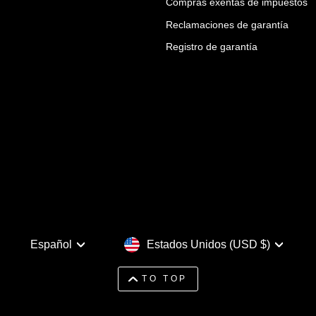
Compras exentas de impuestos
Reclamaciones de garantía
Registro de garantía
Idioma
Moneda
Español
Estados Unidos (USD $)
TO TOP