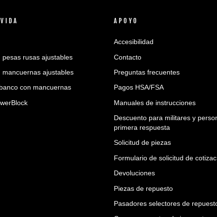
 VIDA
APOYO
Accesibilidad
n pesas rusas ajustables
Contacto
n mancuernas ajustables
Preguntas frecuentes
e banco con mancuernas
Pagos HSA/FSA
werBlock
Manuales de instrucciones
Descuento para militares y perso
primera respuesta
Solicitud de piezas
Formulario de solicitud de cotizac
Devoluciones
Piezas de repuesto
Pasadores selectores de repuest