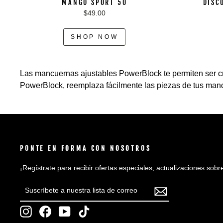
MANGO SPORT 50
DISC
$49.00
SHOP NOW
Las mancuernas ajustables PowerBlock te permiten ser cre
PowerBlock, reemplaza fácilmente las piezas de tus manc
PONTE EN FORMA CON NOSOTROS
¡Regístrate para recibir ofertas especiales, actualizaciones so
SUSCRÍBETE
SUSCRIBIR
A
NUESTRA
Instagram
Facebook
YouTube
TikTok
LISTA