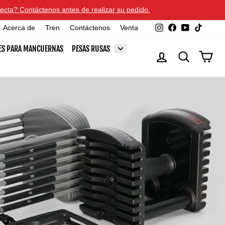
ecta? Contáctenos antes de realizar su pedido.
Instagram
Facebook
YouTube
TikTok
Acerca de
Tren
Contáctenos
Venta
ES PARA MANCUERNAS
PESAS RUSAS
INGRESAR
BUSCAR
CAR