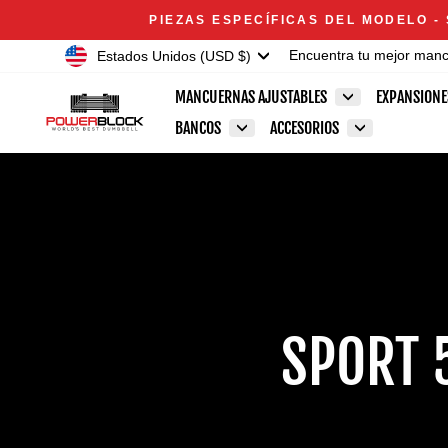
Ir
Accessibility
PIEZAS ESPECÍFICAS DEL MODELO -
directamente
Statement
Moneda
Estados Unidos (USD $)
Encuentra tu mejor man
al
contenido
MANCUERNAS AJUSTABLES
EXPANSION
BANCOS
ACCESORIOS
SPORT 