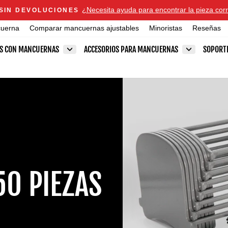
Announcements
¿Necesita ayuda para encontrar la pieza corr
 SIN DEVOLUCIONES
diapositivas
cuerna
Comparar mancuernas ajustables
Minoristas
Reseñas
pausa
ES CON MANCUERNAS
ACCESORIOS PARA MANCUERNAS
SOPORT
50 PIEZAS