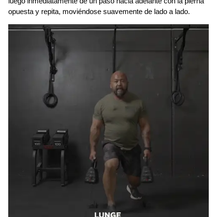
luego inmediatamente dé un paso hacia adelante con la pierna
opuesta y repita, moviéndose suavemente de lado a lado.