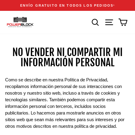
Ir
Accessibility
Announcements
ENVÍO GRATUITO EN TODOS LOS PEDIDOS
1
directamente
Statement
diapositivas
al
pausa
BUSCAR
NAVEGACIÓN
CAR
contenido
NO VENDER NI COMPARTIR MI
INFORMACIÓN PERSONAL
Como se describe en nuestra Política de Privacidad,
recopilamos información personal de sus interacciones con
nosotros y nuestro sitio web, incluso a través de cookies y
tecnologías similares. También podemos compartir esta
información personal con terceros, incluidos socios
publicitarios. Lo hacemos para mostrarle anuncios en otros
sitios web que sean más relevantes para sus intereses y por
otros motivos descritos en nuestra política de privacidad.