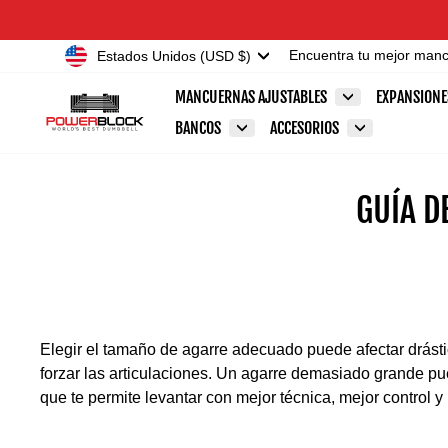
Ir
Accessibility
directamente
Statement
Moneda
Estados Unidos (USD $)
Encuentra tu mejor man
al
contenido
MANCUERNAS AJUSTABLES
EXPANSION
BANCOS
ACCESORIOS
GUÍA 
Elegir el tamaño de agarre adecuado puede afectar drást
forzar las articulaciones. Un agarre demasiado grande pu
que te permite levantar con mejor técnica, mejor control y