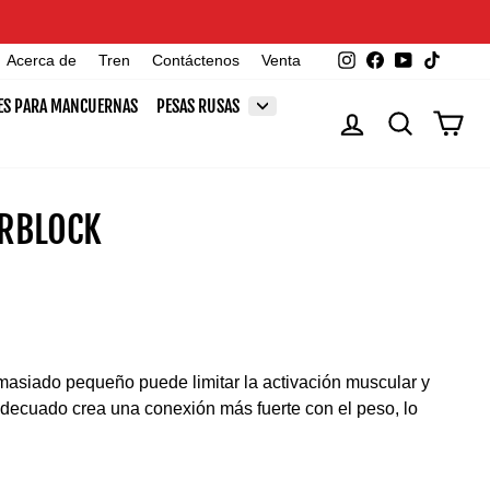
Instagram
Facebook
YouTube
TikTok
Acerca de
Tren
Contáctenos
Venta
ES PARA MANCUERNAS
PESAS RUSAS
INGRESAR
BUSCAR
CAR
RBLOCK
masiado pequeño puede limitar la activación muscular y
adecuado crea una conexión más fuerte con el peso, lo