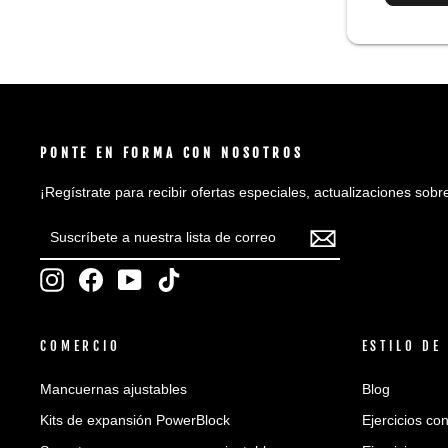
PONTE EN FORMA CON NOSOTROS
¡Regístrate para recibir ofertas especiales, actualizaciones so
SUSCRÍBETE
SUSCRIBIR
A
NUESTRA
Instagram
Facebook
YouTube
TikTok
LISTA
DE
CORREO
COMERCIO
ESTILO DE
Mancuernas ajustables
Blog
Kits de expansión PowerBlock
Ejercicios co