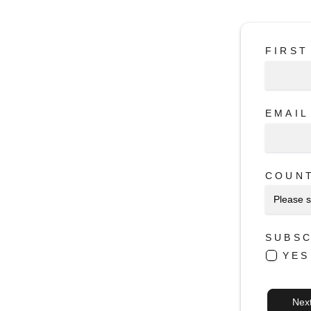
FIRST
EMAIL
COUN
SUBSC
YES
Nex