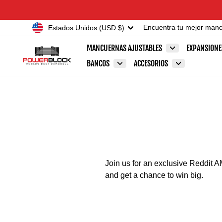
Ir
Accessibility
directamente
Statement
Moneda
Estados Unidos (USD $)
Encuentra tu mejor man
al
contenido
MANCUERNAS AJUSTABLES
EXPANSION
BANCOS
ACCESORIOS
Join us for an exclusive Reddit A
and get a chance to win big.