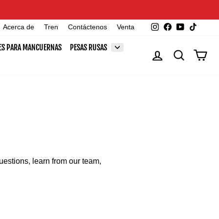
Instagram
Facebook
YouTube
TikTok
Acerca de
Tren
Contáctenos
Venta
ES PARA MANCUERNAS
PESAS RUSAS
INGRESAR
BUSCAR
CAR
uestions, learn from our team,