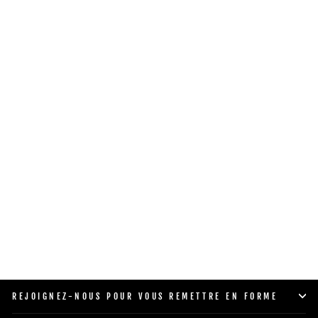
DISQUES DE POIDS ELITE
USA
$47.00
SHOP NOW
REJOIGNEZ-NOUS POUR VOUS REMETTRE EN FORME