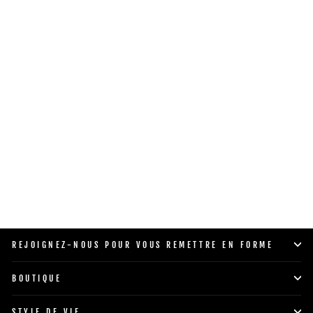
PLAQUES DE POIDS PRO 32
$28.00
SHOP NOW
REJOIGNEZ-NOUS POUR VOUS REMETTRE EN FORME
BOUTIQUE
STYLE DE VIE