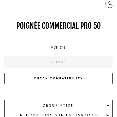
ZO
IN
ON
IM
POIGNÉE COMMERCIAL PRO 50
Prix
$79.00
régulier
ÉPUISÉ
CHECK COMPATIBILITY
DESCRIPTION
INFORMATIONS SUR LA LIVRAISON