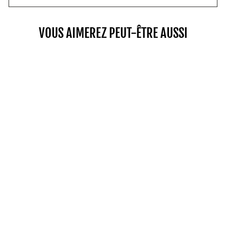
VOUS AIMEREZ PEUT-ÊTRE AUSSI
Épuisé
POIGNÉE COMMERCIAL PRO
50
$79.00
SHOP NOW