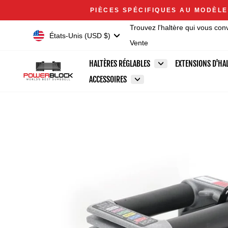
Passer
Accessibility
PIÈCES SPÉCIFIQUES AU MODÈLE
au
Statement
Trouvez l'haltère qui vous con
contenu
Devise
États-Unis (USD $)
Vente
HALTÈRES RÉGLABLES
EXTENSIONS D'HA
ACCESSOIRES