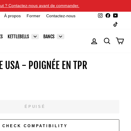
 faut ? Contactez-nous avant de commander.
Instagram
Facebook
YouTu
À propos
Former
Contactez-nous
TikTok
ES
KETTLEBELLS
BANCS
SE CONNECTER
RECHERCHE
PAN
E USA - POIGNÉE EN TPR
ÉPUISÉ
CHECK COMPATIBILITY