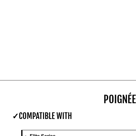
POIGNÉE ELITE USA - POIGNÉE EN TPR
$49.00
SHOP NOW
POIGNÉE
COMPATIBLE WITH