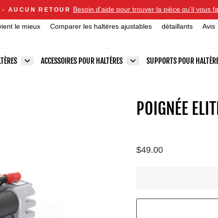
Announcements
Besoin d'aide pour trouver la pièce qu'il vous
 - AUCUN RETOUR
Diaporama
vient le mieux
Comparer les haltères ajustables
détaillants
Avis
Pause
LTÈRES
ACCESSOIRES POUR HALTÈRES
SUPPORTS POUR HALTÈR
POIGNÉE ELIT
Prix
$49.00
régulier