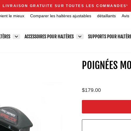
Announcements
LIVRAISON GRATUITE SUR TOUTES LES COMMANDES
1
Diaporama
vient le mieux
Comparer les haltères ajustables
détaillants
Avis
Pause
LTÈRES
ACCESSOIRES POUR HALTÈRES
SUPPORTS POUR HALTÈR
POIGNÉES MO
Prix
$179.00
régulier