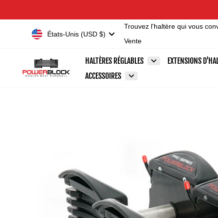
Passer
Accessibility
au
Statement
Trouvez l'haltère qui vous con
contenu
Devise
États-Unis (USD $)
Vente
HALTÈRES RÉGLABLES
EXTENSIONS D'HA
ACCESSOIRES