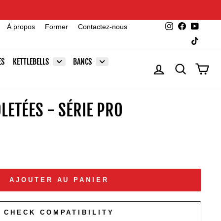
Instagram
Facebook
YouTu
À propos
Former
Contactez-nous
TikTok
ES
KETTLEBELLS
BANCS
SE CONNECTER
RECHERCHE
PAN
LETÉES - SÉRIE PRO
AJOUTER AU PANIER
CHECK COMPATIBILITY