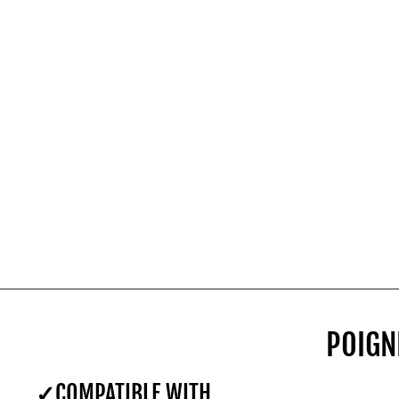
POIGNÉES MOLETÉES - SÉRIE PRO
$179.00
SHOP NOW
POIGN
COMPATIBLE WITH