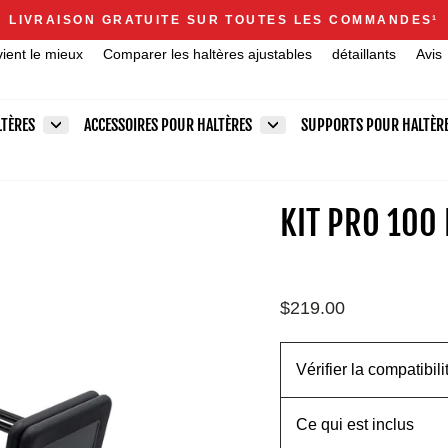
Announcements
LIVRAISON GRATUITE SUR TOUTES LES COMMANDES
1
Diaporama
vient le mieux
Comparer les haltères ajustables
détaillants
Avis
Pause
LTÈRES
ACCESSOIRES POUR HALTÈRES
SUPPORTS POUR HALTÈR
KIT PRO 100 
Prix
$219.00
régulier
Vérifier la compatibili
Ce qui est inclus