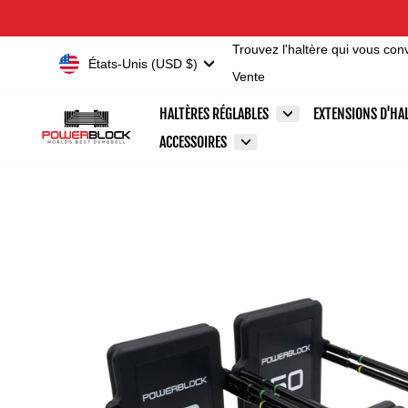
Passer
Accessibility
au
Statement
Trouvez l'haltère qui vous con
contenu
Devise
États-Unis (USD $)
Vente
HALTÈRES RÉGLABLES
EXTENSIONS D'HA
ACCESSOIRES