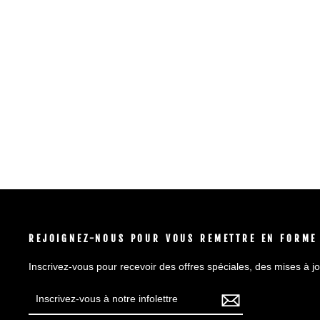
REJOIGNEZ-NOUS POUR VOUS REMETTRE EN FORME
Inscrivez-vous pour recevoir des offres spéciales, des mises à jo
INSCRIVEZ-
S'INSCRIRE
VOUS
À