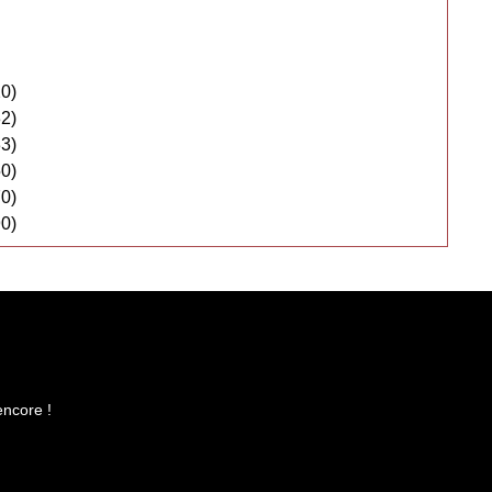
0)
2)
3)
0)
0)
0)
encore !