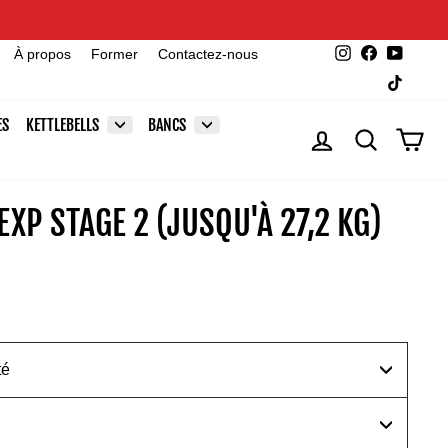
Instagram
Facebook
YouTu
À propos
Former
Contactez-nous
TikTok
ES
KETTLEBELLS
BANCS
SE CONNECTER
RECHERCHE
PAN
EXP STAGE 2 (JUSQU'À 27,2 KG)
té