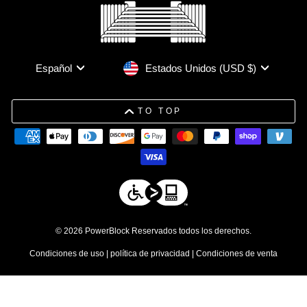
Moneda
Idioma
Estados Unidos (USD $)
Español
TO TOP
© 2026 PowerBlock Reservados todos los derechos.
Condiciones de uso
|
política de privacidad
|
Condiciones de venta
DESCARGO DE RESPONSABILIDAD