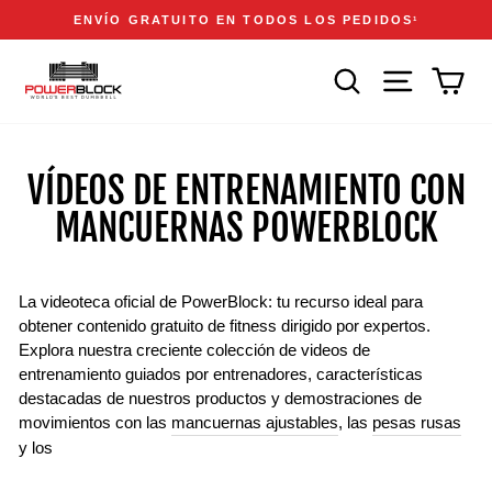
Ir
Accessibility
Announcements
ENVÍO GRATUITO EN TODOS LOS PEDIDOS
1
directamente
Statement
diapositivas
al
pausa
BUSCAR
NAVEGACIÓN
CAR
contenido
VÍDEOS DE ENTRENAMIENTO CON
MANCUERNAS POWERBLOCK
La videoteca oficial de PowerBlock: tu recurso ideal para
obtener contenido gratuito de fitness dirigido por expertos.
Explora nuestra creciente colección de videos de
entrenamiento guiados por entrenadores, características
destacadas de nuestros productos y demostraciones de
movimientos con las
mancuernas ajustables
, las
pesas rusas
y los