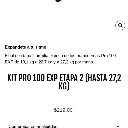
ZO
IN
ON
IM
Expándete a tu ritmo
El kit de etapa 2 amplía el peso de tus mancuernas Pro 100
EXP de 18,1 kg a 22,7 kg y a 27,2 kg por mano.
KIT PRO 100 EXP ETAPA 2 (HASTA 27,2
KG)
Precio
$219.00
habitual
Comprobar compatibilidad