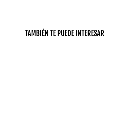
TAMBIÉN TE PUEDE INTERESAR
KIT PRO 100 EXP ETAPA 2
(HASTA 27,2 KG)
$219.00
SHOP NOW