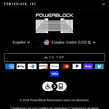
POWERBLOCK, INC.
Moneda
Idioma
Estados Unidos (USD $)
Español
TO TOP
© 2026 PowerBlock Reservados todos los derechos.
Condiciones de uso
|
política de privacidad
|
Condiciones de venta