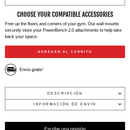
de
tradicional.
hombros.
inmersión.
CHOOSE YOUR COMPATIBLE ACCESSORIES
Free up the floors and corners of your gym. Our wall mounts
securely store your PowerBench 2.0 attachments to help take
back your space.
AGREGAR AL CARRITO
Envío gratis
1
DESCRIPCIÓN
INFORMACIÓN DE ENVÍO
Escribe una opinión