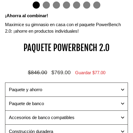
IN
ON
IMAGE
¡Ahorra al combinar!
Maximice su gimnasio en casa con el paquete PowerBench
2.0: ¡ahorre en productos individuales!
Accesorio
Accesorio
Accesorio
PAQUETE POWERBENCH 2.0
de
Ab
para
inmersión
dominadas
Aísla
Trabaja
los
Realiza
el
músculos
dominadas
Precio
Precio
$846.00
$769.00
Guardar $77.00
pecho,
abductores
y
habitual
de
los
de
pull-
oferta
tríceps
forma
ups
Paquete y ahorro
y
más
para
los
efectiva
trabajar
Paquete de banco
hombros
que
tus
mediante
en
dorsales,
Accesorios de banco compatibles
diferentes
un
bíceps
variaciones
mat
y
Construcción duradera