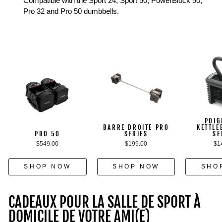
Compatible with the Sport 24, Sport 50, PowerBlock 50,
Pro 32 and Pro 50 dumbbells.
POIG
BARRE DROITE PRO
KETTLE
PRO 50
SERIES
SE
$549.00
$199.00
$1
SHOP NOW
SHOP NOW
SHO
CADEAUX POUR LA SALLE DE SPORT À
DOMICILE DE VOTRE AMI(E)