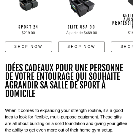
KETT
AJU
PROFESSI
SPORT 24
ELITE USA 90
$219.00
À partir de $469.00
$1
SHOP NOW
SHOP NOW
SHO
IDÉES CADEAUX POUR UNE PERSONNE
DE VOTRE ENTOURAGE QUI SOUHAITE
AGRANDIR SA SALLE DE SPORT À
DOMICILE
When it comes to expanding your strength routine, it’s a good
idea to look for flexible, multi-purpose equipment. These gifts
are all about building on a solid foundation and giving your giftee
the ability to get even more out of their home gym setup.