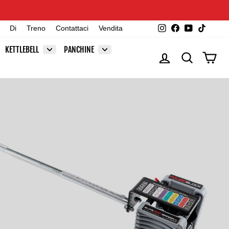
Instagram
Facebook
YouTube
TikTok
Di
Treno
Contattaci
Vendita
KETTLEBELL
PANCHINE
ACCEDI
CERCA
CAR