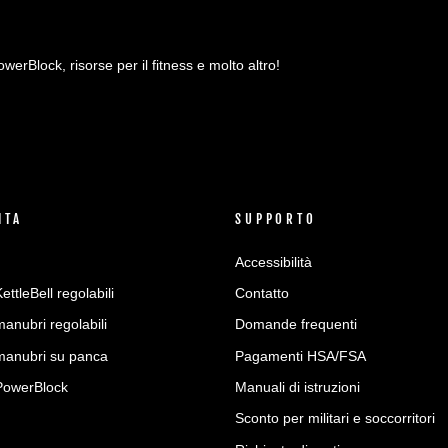
owerBlock, risorse per il fitness e molto altro!
ITA
SUPPORTO
Accessibilità
ettleBell regolabili
Contatto
manubri regolabili
Domande frequenti
 manubri su panca
Pagamenti HSA/FSA
PowerBlock
Manuali di istruzioni
Sconto per militari e soccorritori