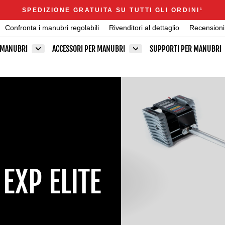
Announcements
SPEDIZIONE GRATUITA SU TUTTI GLI ORDINI
1
Metti
Confronta i manubri regolabili
Rivenditori al dettaglio
Recensioni
in
pausa
 MANUBRI
ACCESSORI PER MANUBRI
SUPPORTI PER MANUBRI
presentazione
EXP ELITE