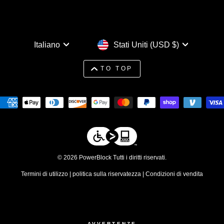
Lingua
Valuta
Italiano
Stati Uniti (USD $)
TO TOP
© 2026 PowerBlock Tutti i diritti riservati.
Termini di utilizzo
|
politica sulla riservatezza
|
Condizioni di vendita
AVVERTENZE