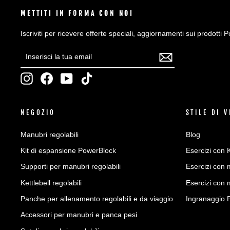
METTITI IN FORMA CON NOI
Iscriviti per ricevere offerte speciali, aggiornamenti sui prodotti P
INSERISCI
ISCRIVITI
LA
TUA
Instagram
Facebook
YouTube
TikTok
EMAIL
NEGOZIO
STILE DI V
Manubri regolabili
Blog
Kit di espansione PowerBlock
Esercizi con K
Supporti per manubri regolabili
Esercizi con 
Kettlebell regolabili
Esercizi con
Panche per allenamento regolabili e da viaggio
Ingranaggio 
Accessori per manubri e panca pesi