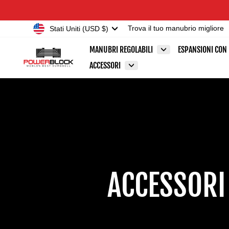
Vai
Accessibility
direttamente
Statement
Valuta
Stati Uniti (USD $)
Trova il tuo manubrio migliore
ai
contenuti
MANUBRI REGOLABILI
ESPANSIONI CON
ACCESSORI
ACCESSORI 