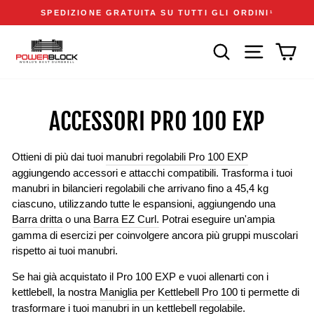
Vai
Accessibility
Announcements
SPEDIZIONE GRATUITA SU TUTTI GLI ORDINI
1
direttamente
Statement
Metti
ai
in
CERCA
NAVIGAZIONE
CAR
contenuti
pausa
presentazione
ACCESSORI PRO 100 EXP
Ottieni di più dai tuoi
manubri regolabili Pro 100 EXP
aggiungendo accessori e attacchi compatibili. Trasforma i tuoi
manubri in bilancieri regolabili che arrivano fino a 45,4 kg
ciascuno, utilizzando tutte le espansioni, aggiungendo una
Barra dritta
o una
Barra EZ Curl.
Potrai eseguire un'ampia
gamma di esercizi per coinvolgere ancora più gruppi muscolari
rispetto ai tuoi manubri.
Se hai già acquistato il Pro 100 EXP e vuoi allenarti con i
kettlebell, la nostra
Maniglia per Kettlebell Pro 100
ti permette di
trasformare i tuoi manubri in un kettlebell regolabile.