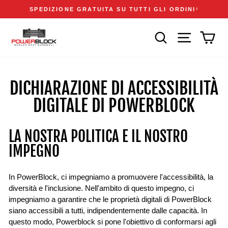
Vai
Accessibility
Announcements
SPEDIZIONE GRATUITA SU TUTTI GLI ORDINI
1
direttamente
Statement
Metti
ai
in
CERCA
NAVIGAZIONE
CAR
contenuti
pausa
presentazione
DICHIARAZIONE DI ACCESSIBILITÀ
DIGITALE DI POWERBLOCK
LA NOSTRA POLITICA E IL NOSTRO
IMPEGNO
In
PowerBlock, ci impegniamo a promuovere l'accessibilità, la
diversità e l'inclusione. Nell'ambito di questo impegno, ci
impegniamo a garantire che le proprietà digitali di PowerBlock
siano accessibili a tutti, indipendentemente dalle capacità. In
questo modo, Powerblock si pone l'obiettivo di conformarsi agli