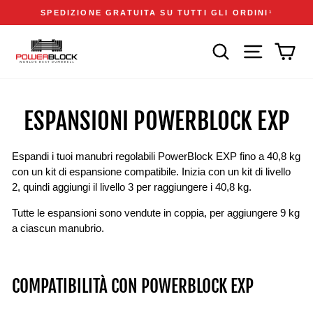
Vai
Accessibility
Announcements
SPEDIZIONE GRATUITA SU TUTTI GLI ORDINI
1
direttamente
Statement
Metti
ai
in
CERCA
NAVIGAZIONE
CAR
contenuti
pausa
presentazione
ESPANSIONI POWERBLOCK EXP
Espandi i tuoi manubri regolabili PowerBlock EXP fino a 40,8 kg
con un kit di espansione compatibile. Inizia con un kit di livello
2, quindi aggiungi il livello 3 per raggiungere i 40,8 kg.
Tutte le espansioni sono vendute in coppia, per aggiungere 9 kg
a ciascun manubrio.
COMPATIBILITÀ CON POWERBLOCK EXP