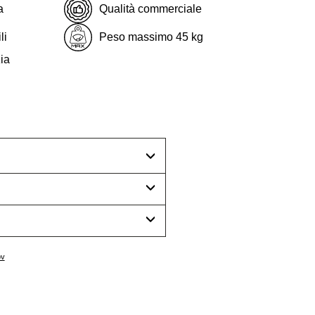
a
Qualità commerciale
li
Peso massimo 45 kg
ia
ov