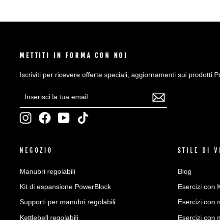
METTITI IN FORMA CON NOI
Iscriviti per ricevere offerte speciali, aggiornamenti sui prodotti P
INSERISCI
ISCRIVITI
LA
TUA
Instagram
Facebook
YouTube
TikTok
EMAIL
NEGOZIO
STILE DI V
Manubri regolabili
Blog
Kit di espansione PowerBlock
Esercizi con K
Supporti per manubri regolabili
Esercizi con 
Kettlebell regolabili
Esercizi con