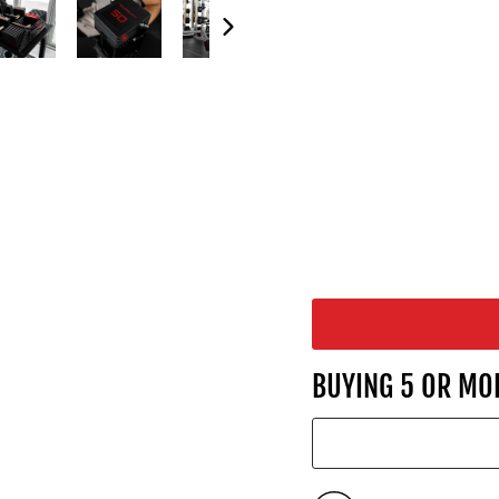
R
O
1
0
0
da
$1,649.00
BUYING 5 OR MO