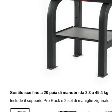
Sostituisce fino a 20 paia di manubri da 2,3 a 45,4 kg
Include il supporto Pro Rack e 2 set di maniglie zigrinate,
Impugnature
Prestazioni
Variazioni
Supporto
Realizzato
Sollevamenti
Sistema