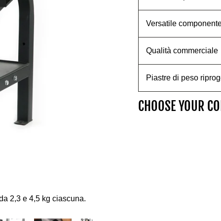
Versatile componente 
Qualità commerciale
Piastre di peso riprog
CHOOSE YOUR CO
C
O
M
M
E
R
C
 da 2,3 e 4,5 kg ciascuna.
I
A
L
P