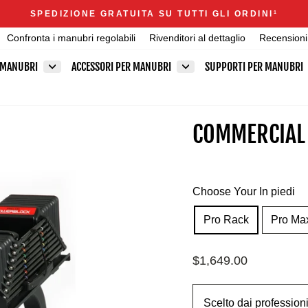
Announcements
SPEDIZIONE GRATUITA SU TUTTI GLI ORDINI
1
Metti
Confronta i manubri regolabili
Rivenditori al dettaglio
Recensioni
in
pausa
 MANUBRI
ACCESSORI PER MANUBRI
SUPPORTI PER MANUBRI
presentazione
COMMERCIAL
Choose Your In piedi
Pro Rack
Pro Ma
Prezzo
$1,649.00
di
listino
Scelto dai professionis