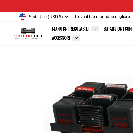
Vai
Accessibility
direttamente
Statement
Valuta
Stati Uniti (USD $)
Trova il tuo manubrio migliore
ai
contenuti
MANUBRI REGOLABILI
ESPANSIONI CON
ACCESSORI