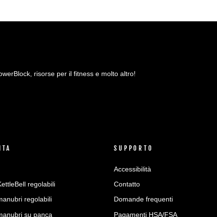
owerBlock, risorse per il fitness e molto altro!
ITA
SUPPORTO
Accessibilità
ettleBell regolabili
Contatto
manubri regolabili
Domande frequenti
 manubri su panca
Pagamenti HSA/FSA