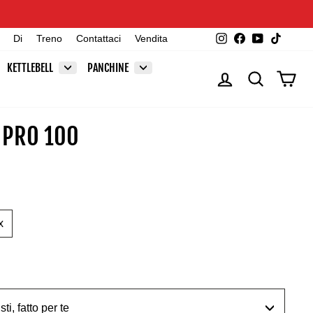
Instagram
Facebook
YouTube
TikTok
Di
Treno
Contattaci
Vendita
KETTLEBELL
PANCHINE
ACCEDI
CERCA
CAR
 PRO 100
x
ti, fatto per te