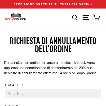
Vai
Accessibility
Announcements
SPEDIZIONE GRATUITA SU TUTTI GLI ORDINI
1
direttamente
Statement
Metti
ai
in
CERCA
NAVIGAZIONE
CAR
contenuti
pausa
presentazione
RICHIESTA DI ANNULLAMENTO
DELL'ORDINE
Per annullare un ordine non ancora spedito, inizia qui. Verrà
applicata una commissione di riassortimento del 20% alle
richieste di annullamento effettuate 24 ore o più dopo l'ordine.
EMAIL
*