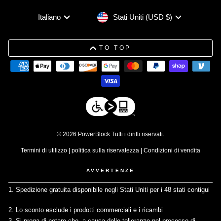
Valuta
Lingua
Stati Uniti (USD $)
Italiano
TO TOP
© 2026 PowerBlock Tutti i diritti riservati.
Termini di utilizzo
|
politica sulla riservatezza
|
Condizioni di vendita
AVVERTENZE
1. Spedizione gratuita disponibile negli Stati Uniti per i 48 stati contigui
↩
2. Lo sconto esclude i prodotti commerciali e i ricambi
↩
3. Si prega di notare che, a causa delle tolleranze nel processo di