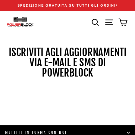
Vai
Accessibility
Announcements
SPEDIZIONE GRATUITA SU TUTTI GLI ORDINI
1
direttamente
Statement
Metti
ai
in
CERCA
NAVIGAZIONE
CAR
contenuti
pausa
presentazione
ISCRIVITI AGLI AGGIORNAMENTI
VIA E-MAIL E SMS DI
POWERBLOCK
METTITI IN FORMA CON NOI