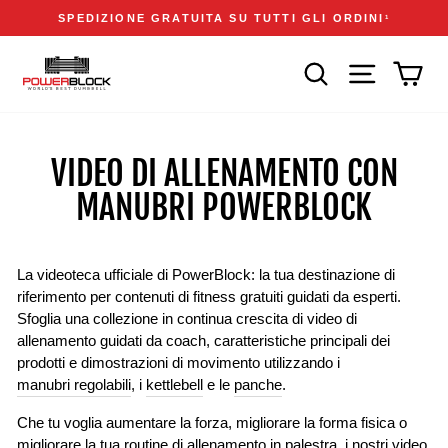
Vai
Accessibility
Announcements
SPEDIZIONE GRATUITA SU TUTTI GLI ORDINI
1
direttamente
Statement
Metti
ai
in
CERCA
NAVIGAZIONE
CAR
contenuti
pausa
presentazione
VIDEO DI ALLENAMENTO CON
MANUBRI POWERBLOCK
La videoteca ufficiale di PowerBlock: la tua destinazione di
riferimento per contenuti di fitness gratuiti guidati da esperti.
Sfoglia una collezione in continua crescita di video di
allenamento guidati da coach, caratteristiche principali dei
prodotti e dimostrazioni di movimento utilizzando i
manubri regolabili
, i
kettlebell
e le
panche
.
Che tu voglia aumentare la forza, migliorare la forma fisica o
migliorare la tua routine di allenamento in palestra, i nostri video