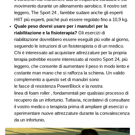
movimento durante un allenamento aerobico. Il nostro set
leggero,
The Sport 24
, farebbe sudare anche gli esperti
HIIT più esperti, poiché può essere regolato fino a 10,9 kg.
Quale peso dovrei usare per i manubri per la
riabilitazione e la fisioterapia?
Gli esercizi di
riabilitazione dovrebbero essere eseguiti più volte al giorno,
seguendo le istruzioni di un fisioterapista o di un medico.
Chi è interessato ad acquistare attrezzature per la propria
terapia potrebbe essere interessato al nostro
Sport 24,
più
leggero, che consente di aumentare il peso in modo lento e
costante man mano che si rafforza la schiena. Un valido
complemento a questo set di manubri sono
le fasce di resistenza PowerBlock
e la nostra
linea di foam roller
, fondamentali per qualsiasi processo di
recupero da un infortunio. Tuttavia, ricordatevi di consultare
il vostro medico o terapista prima di ampliare gli esercizi o
sperimentare nuove attrezzature durante la convalescenza
da un infortunio.