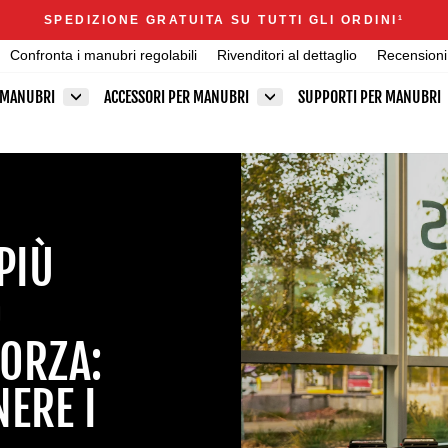
Announcements
SPEDIZIONE GRATUITA SU TUTTI GLI ORDINI
1
Metti
Confronta i manubri regolabili
Rivenditori al dettaglio
Recensioni
in
pausa
 MANUBRI
ACCESSORI PER MANUBRI
SUPPORTI PER MANUBRI
presentazione
PIÙ
O
FORZA:
NERE I