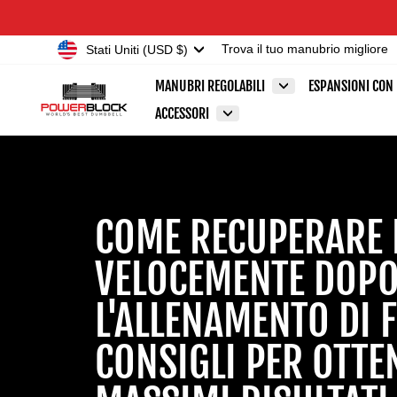
Vai
Accessibility
direttamente
Statement
Valuta
Stati Uniti (USD $)
Trova il tuo manubrio migliore
ai
contenuti
MANUBRI REGOLABILI
ESPANSIONI CON
ACCESSORI
COME RECUPERARE 
VELOCEMENTE DOP
L'ALLENAMENTO DI 
CONSIGLI PER OTTE