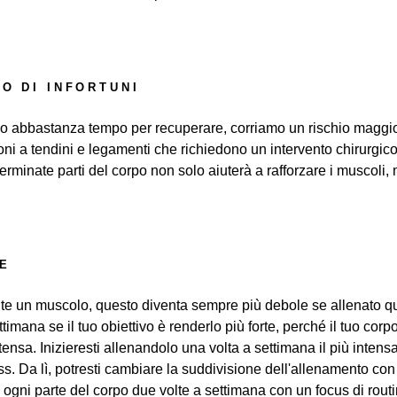
IO DI INFORTUNI
 abbastanza tempo per recuperare, corriamo un rischio maggiore
ni a tendini e legamenti che richiedono un intervento chirurgic
rminate parti del corpo non solo aiuterà a rafforzare i muscoli, 
TE
 un muscolo, questo diventa sempre più debole se allenato quo
ettimana se il tuo obiettivo è renderlo più forte, perché il tuo co
nsa. Inizieresti allenandolo una volta a settimana il più intens
tress. Da lì, potresti cambiare la suddivisione dell'allenamento 
e ogni parte del corpo due volte a settimana con un focus di routin