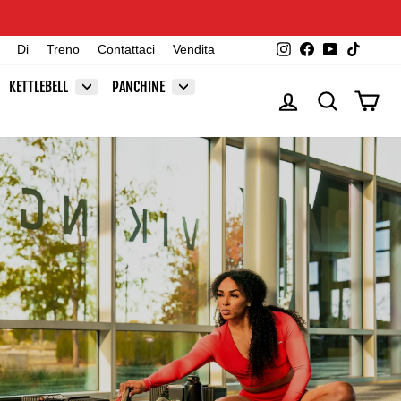
Instagram
Facebook
YouTube
TikTok
Di
Treno
Contattaci
Vendita
KETTLEBELL
PANCHINE
ACCEDI
CERCA
CAR