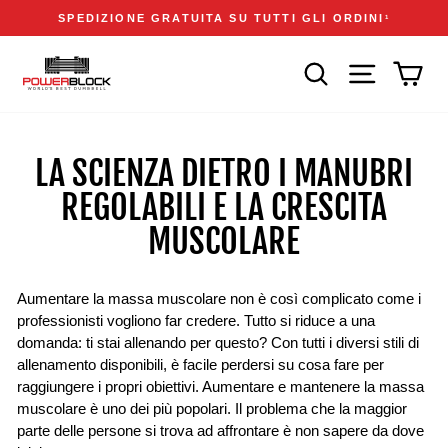
Vai
Accessibility
Announcements
SPEDIZIONE GRATUITA SU TUTTI GLI ORDINI
1
direttamente
Statement
Metti
ai
in
CERCA
NAVIGAZIONE
CAR
contenuti
pausa
presentazione
LA SCIENZA DIETRO I MANUBRI
REGOLABILI E LA CRESCITA
MUSCOLARE
Aumentare la massa muscolare non è così complicato come i
professionisti vogliono far credere. Tutto si riduce a una
domanda: ti stai allenando per questo? Con tutti i diversi stili di
allenamento disponibili, è facile perdersi su cosa fare per
raggiungere i propri obiettivi. Aumentare e mantenere la massa
muscolare è uno dei più popolari. Il problema che la maggior
parte delle persone si trova ad affrontare è non sapere da dove