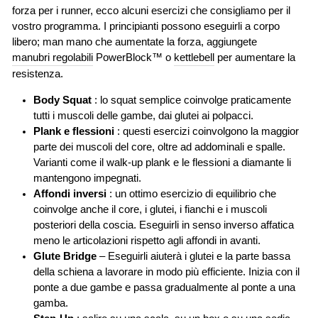
forza per i runner, ecco alcuni esercizi che consigliamo per il
vostro programma. I principianti possono eseguirli a corpo
libero; man mano che aumentate la forza, aggiungete
manubri regolabili
PowerBlock™ o
kettlebell
per aumentare la
resistenza.
Body Squat
: lo squat semplice coinvolge praticamente
tutti i muscoli delle gambe, dai glutei ai polpacci.
Plank e flessioni
: questi esercizi coinvolgono la maggior
parte dei muscoli del core, oltre ad addominali e spalle.
Varianti come il walk-up plank e le flessioni a diamante li
mantengono impegnati.
Affondi inversi
: un ottimo esercizio di equilibrio che
coinvolge anche il core, i glutei, i fianchi e i muscoli
posteriori della coscia. Eseguirli in senso inverso affatica
meno le articolazioni rispetto agli affondi in avanti.
Glute Bridge
– Eseguirli aiuterà i glutei e la parte bassa
della schiena a lavorare in modo più efficiente. Inizia con il
ponte a due gambe e passa gradualmente al ponte a una
gamba.