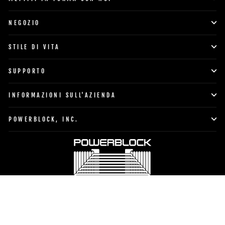
NEGOZIO
STILE DI VITA
SUPPORTO
INFORMAZIONI SULL'AZIENDA
POWERBLOCK, INC.
Valuta
Lingua
Stati Uniti (USD $)
Italiano