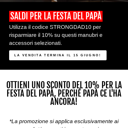
Long
form
SALDI PER LA FESTA DEL PAPÀ
description
of
Utilizza il codice STRONGDAD10 per
what
risparmiare il 10% su questi manubri e
happens
accessori selezionati.
in
the
LA VENDITA TERMINA IL 15 GIUGNO!
video
OTTIENI UNO SCONTO DEL 10% PER LA
FESTA DEL PAPÀ, PERCHÉ PAPÀ CE L'HA
ANCORA!
*La promozione si applica esclusivamente ai