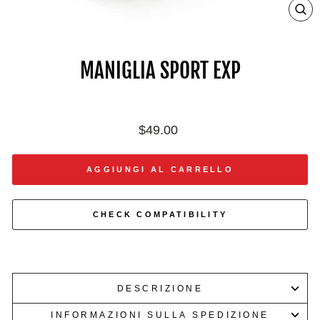
ZO
IN
ON
IM
MANIGLIA SPORT EXP
Prezzo
$49.00
di
listino
AGGIUNGI AL CARRELLO
CHECK COMPATIBILITY
DESCRIZIONE
INFORMAZIONI SULLA SPEDIZIONE