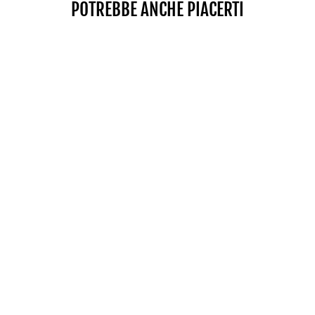
POTREBBE ANCHE PIACERTI
MANIGLIA SPORT EXP
$49.00
SHOP NOW