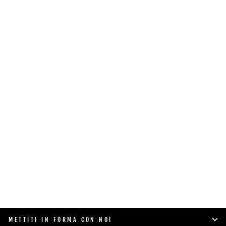
MANIGLIA COMMERCIAL PRO
125/175
$119.00
SHOP NOW
METTITI IN FORMA CON NOI