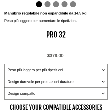
IN
ON
IMAGE
Manubrio regolabile non espandibile da 14,5 kg
Peso più leggero per aumentare le ripetizioni.
Dischi
Rotaie
Perno
PRO 32
di
selettore
Le
peso
fasce
Cambia
Le
colorate
i
piastre
corrispondono
pesi
Prezzo
$379.00
in
alla
in
di
acciaio
tabella
modo
listino
rivestite
del
rapido
Peso più leggero per più ripetizioni
in
peso
e
uretano
dell'impugnatura
semplice
Design durevole per prestazioni durature
garantiscono
per
grazie
prestazioni
una
al
Design compatto
fluide
facile
perno
e
identificazione
magnetico
CHOOSE YOUR COMPATIBLE ACCESSORIES
silenziose.
del
di