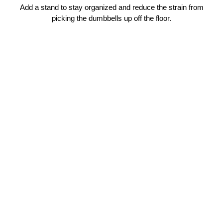
peso.
sicurezza.
Add a stand to stay organized and reduce the strain from
picking the dumbbells up off the floor.
P
R
O
SHOP
3
2
NOW
$379.00