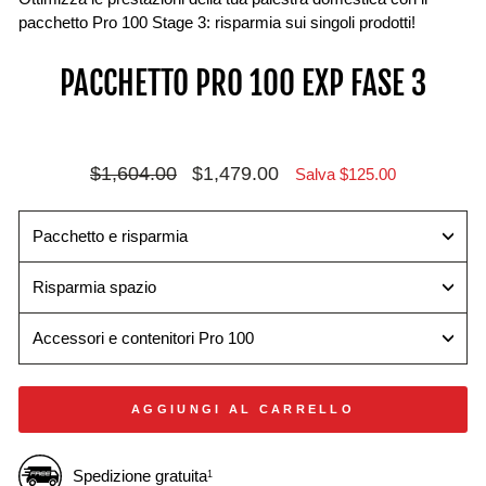
pacchetto Pro 100 Stage 3: risparmia sui singoli prodotti!
Conserva
Barra
Maniglia
PACCHETTO PRO 100 EXP FASE 3
i
dritta
per
tuoi
Pro
kettlebell
Pro
100
Progettato
100
Trasforma
per
Prezzo
Prezzo
$1,604.00
$1,479.00
Salva $125.00
Mantieni
i
massimizzare
di
scontato
il
tuoi
l'efficienza
listino
tuo
Pro
della
Pacchetto e risparmia
spazio
100
tua
organizzato:
in
palestra
Risparmia spazio
riponi
un
domestica
i
bilanciere
trasformando
Accessori e contenitori Pro 100
tuoi
dritto.
i
Pro
tuoi
100
Pro
AGGIUNGI AL CARRELLO
sul
100
supporto
in
Home
kettlebell
Spedizione gratuita
1