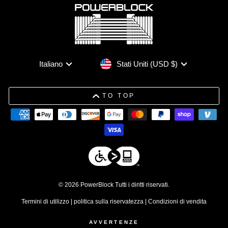
Valuta
Lingua
Stati Uniti (USD $)
Italiano
TO TOP
© 2026 PowerBlock Tutti i diritti riservati.
Termini di utilizzo
|
politica sulla riservatezza
|
Condizioni di vendita
AVVERTENZE